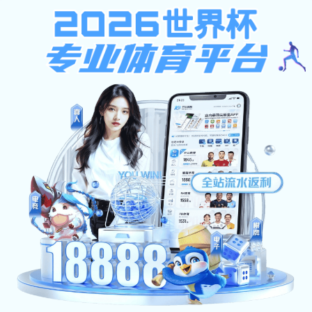
冰球突破
Toggle
naviga
当前位置:
首页
>
党建思政
>
扎实开展中央八项规定精神学习教育
> 正文
扎实开展中央八项规定精神学习教育
党员干部“八小时外”行为规范清单 ——中央八项
规定精神篇
时间：2025-04-10 15:53
来源：中国方正出版社《党员干部“八