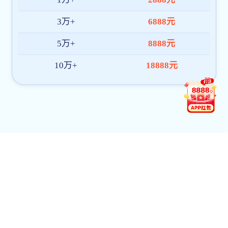
16.违反有关规定配备、购买、更换、装
饰、使用公务交通工具或者有其他违反公务交
通工具管理规定的行为；
17.违反冰球突破官网议活动管理规定，到
禁止召开冰球突破官网议的风景名胜区开冰球
突破官网；
18.违反冰球突破官网议活动管理规定，决
定或者批准举办各类节冰球突破官网、庆典活
动；
19.擅自举办评比达标表彰、创建示范活动
或者借评比达标表彰、创建示范活动收取费
用；
20.违反办公用房管理等规定，决定或者批
准兴建、装修办公楼、培训中心等楼堂馆所；