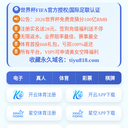
小时外”行为规范清单》
作者：冰球突破纪委
点击：次
正面清单
1.坚持尚俭戒奢，艰苦朴素，勤俭节约；
2.自觉同形形色色的特权思想、特权现象
作斗争；
3.弘扬党的光荣传统和优良作风；
4.带头推进移风易俗，以优良党风政风带
动社风民风。
负面清单
1.违反接待管理规定，超标准、超范围接
待或者借机大吃大喝；
2.违规组织、参加用公款支付的宴请、娱
乐、健身活动；