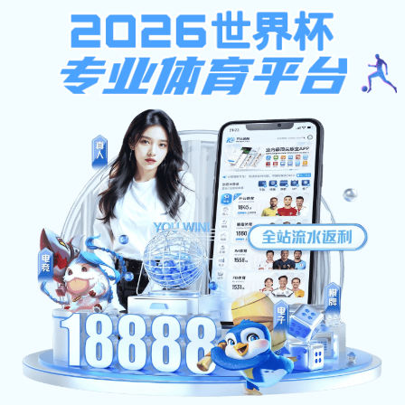
冰球突破
Toggle
naviga
当前位置:
首页
>
党建思政
>
基层党建
> 正文
基层党建
财务处举行6月主题党日活动
时间：2024-06-21 15:25
来源：
作者：财务处
点击：次