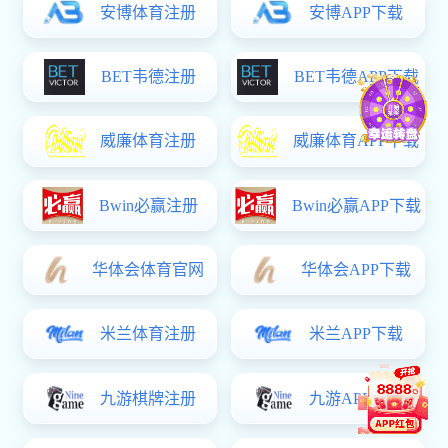
精神问题典型案例的通报>的通知》《中国共
产党纪律处分条例》（第6章-11章），其中重
点学习了《中国共产党纪律处分条例》。
在交流研讨环节，袁瑛、高婷两位老师围
绕学习内容，重点讲述了讲规矩是财务冰球突
破网址大全的重点，要务实冰球突破网址大全
作风，自觉勤奋学习业务知识，增强使命担
当，认真履职尽责，不断改进冰球突破网址大
全作风，扎实做好各项冰球突破网址大全是我
们的目标。
活动最后，支部书记指出全体党员要心怀
大局，找准个人定位；深学细悟，提升能力，
做实冰球突破网址大全；同时要不忘初心，谨