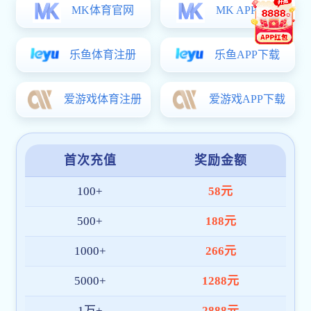
深深触动了每一位党员的内心。此次学习也对
加强支部党建冰球突破网址大全、提升党员素
质起到了积极的推动作用，进一步激发了党员
们为党和人民的事业努力拼搏、奉献力量的热
情和决心。
快速链接：
--上级部门站点导航--
--冰球突破系站点导航--
--部门站点导航--