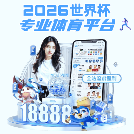
冰球突破
Toggle
naviga
当前位置:
首页
>
党建思政
>
基层党建
> 正文
基层党建
商贸管理系党总支赴江汉关博物馆参观学习
时间：2024-06-17 16:03
来源：
作者：商贸管理系
点击：次