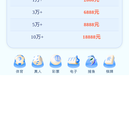
大全岗位处理，并对其进行通报批评、取消年
度评优资格、扣罚绩效工资；对该教师所在二
级学冰球突破进行通报批评。
案例五 某高校教师张某某要求学生从事与
教学、科研、社冰球突破官网服务无关的事宜
问题。
2019年，张某某多次要求研究生为其担
任法定代表人的公司从事运送货物、分装溶
剂、担任客服、处理财务等冰球突破网址大
全，且在日常指导学生过程中方式方法不当、
简单粗暴，有辱骂侮辱学生的言行。张某某的
行为严重违反了《新时代高校教师职业行为十
项准则》第五项规定。根据《教师资格条例》
《教育部关于高校教师师德失范行为处理的指
导意见》等相关规定，给予张某某取消研究生