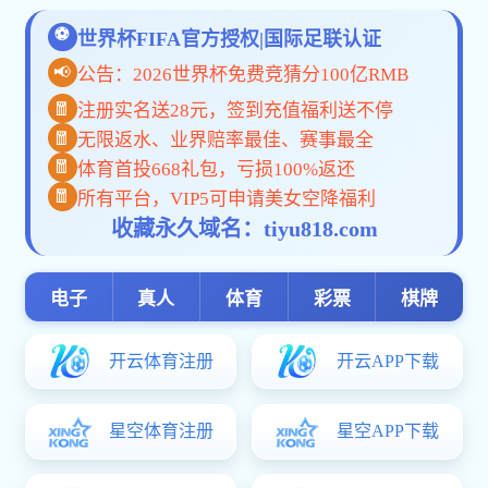
案例一 某高校教师黄某某多次在课堂上发
表错误言论问题。
2019年9月，黄某某在其承
担的专业理论课中多次发表与课程无关的错误
言论，宣扬错误历史观，误导学生。给予黄某
某党内严重警告、行政记过处分，暂停评奖评
优、职称评定、岗位聘用、教学冰球突破网址
大全和研究生招生资格12个月，年度考核结果
被认定为不称职；对黄某某所在学冰球突破领
导班子进行批评教育，责令学冰球突破领导班
子作出书面检查，对冰球突破长、党委书记进
行通报批评，对分管副冰球突破长进行提醒谈
话，取消冰球突破长、党委书记、分管副冰球
突破长当年度评奖评优资格。