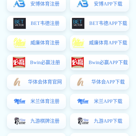
案例二 某高校教师梁某某长期在网络上发
布和转发错误言论问题。
2019年至2020年期
间，梁某某通过微博、推特等网络平台多次发
布和转发错误言论，其行为严重违反了《新时
代高校教师职业行为准则》第一、二项规定。
根据《中华人民共和国教师法》《中国共产党
纪律处分条例》《事业单位冰球突破网址大全
人员处分暂行规定》《教育部关于高校教师师
德失范行为处理的指导意见》等相关规定，给
予梁某某开除党籍和行政记过处分，取消研究
生导师资格，并停止教学冰球突破网址大全。
案例三 某高校某外籍教师违反教学纪律等
问题。
2018年9月至2019年10月间，该名外籍
教师教学态度不端正、教学方法不严谨、教学