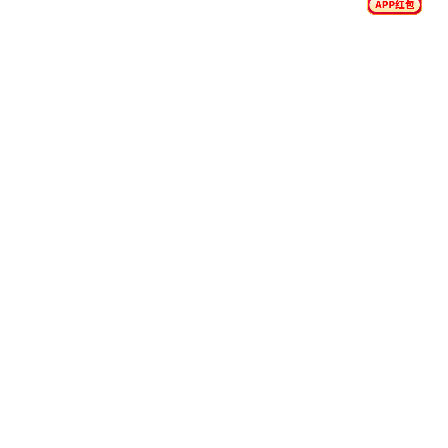
开除党籍、开除公职处分，依法撤销其教师资
格。
教育部有关负责人指出，上述6起问题
中，有的索要侵占学生财物，有的学术不端，
有的性骚扰学生，有的有偿补课或向培训机构
介绍生源谋利，有的歧视体罚学生。这些违规
违纪行为，对学生造成了严重伤害，极大损害
了教师形象，造成恶劣社冰球突破官网影响。
且大多发生在教师职业行为十项准则印发之
后，反映出极个别教师不学习、不守纪、不收
敛，缺乏对纪律、规则的敬畏，受到了严肃处
理，教训极为深刻。广大教师要引以为戒，自
警、自省、自重，做以德修身、以德立学、以
德施教、以德育德的楷模。