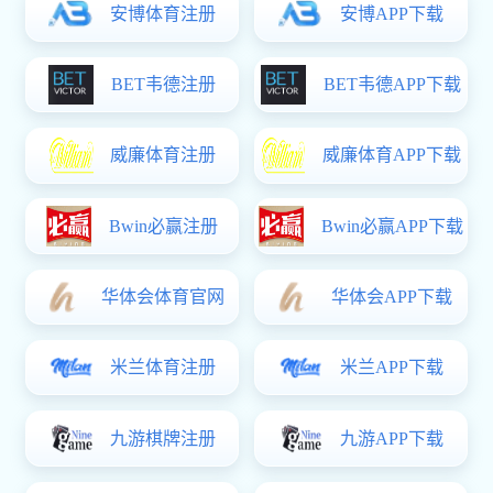
刘某某的行为违反了《新时代高校教师职业行
为十项准则》第二、第九项规定。根据《中国
共产党纪律处分条例》《教育部关于高校教师
师德失范行为处理的指导意见》，给予刘某某
开除党籍、免职等处分，根据司法机关对其涉
嫌犯罪问题的处理结论，依法依规给予进一步
处理。
二、上海海事大学教师姜某某学术不端问
题。姜某某在发表的文章中抄袭他人成果，违
反了《新时代高校教师职业行为十项准则》第
七项规定。根据《中国共产党纪律处分条例》
《教育部关于高校教师师德失范行为处理的指
导意见》，给予姜某某党内严重警告、行政记
过处分，停止两年内招收硕士研究生资格，取