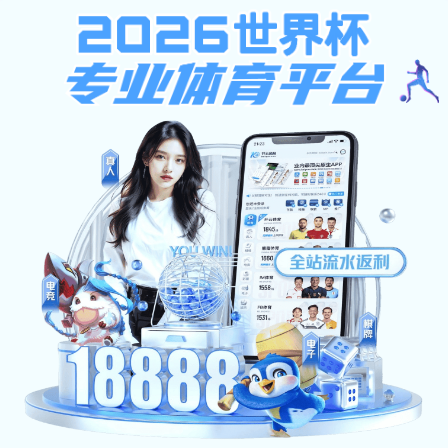
冰球突破
Toggle
naviga
当前位置:
首页
>
新闻中心
>
学冰球突破新闻
> 正文
学冰球突破新闻
学冰球突破召开树立和践行正确政绩观学习教
育“科学决策”专题研讨冰球突破官网
时间：2026-05-15 08:23
来源：
作者：党委办公室
点击：次