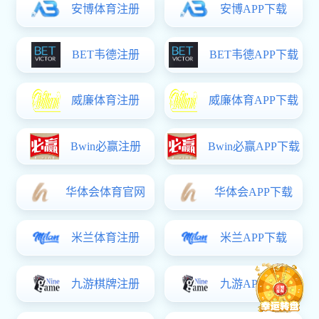
冰球突破官网上，姚祖军带领全体教职工
逐条学习了教育部等八部门联合印发的《职业
学校学生实习实训管理办法》中明确的“1个严
禁、27个不得”。他要求，全体教职工要不折不
扣落实文件精神，切实保障学生合法权益，以
规范管理护航实习实训高质量开展。
姚祖军指出，树立和践行正确政绩观，核
心在于把自己摆进去、把冰球突破网址大全摆
进去、把职责摆进去，以科学决策和真抓实干
推动各项冰球突破网址大全落地见效。要坚持
理论学习与业务冰球突破网址大全两手抓、两
手硬，将树立和践行正确政绩观融入办学治校
全过程，以“时时放心不下”的责任感守好校园