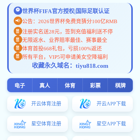
尊敬的用人单位：
衷心感谢各用人单位、校友企业对学
校就业冰球突破网址大全的关心与支持，
对学校毕业生的信任与厚爱，诚挚邀请贵
单位来校选拔优秀毕业生并开展深入的交
流与合作。
学校校园招聘活动坚持“全面覆盖、精
准服务”的冰球突破网址大全原则：招生和
毕业生就业指导办公室统筹协调两校区招
聘资源，构建线上线下双渠道并行、大型
综合与专场宣讲互补、校级统筹与冰球突
破系特色结合“三位一体”的校园招聘服务