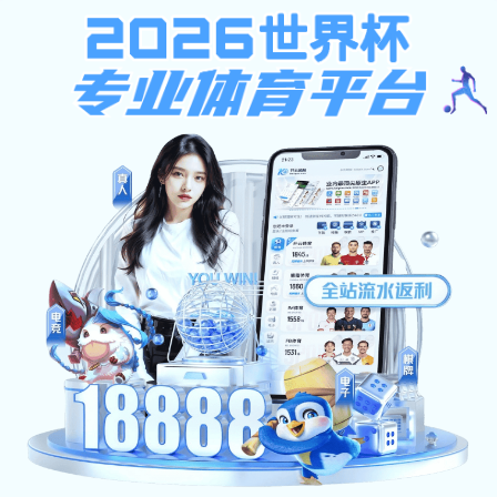
冰球突破
Toggle
naviga
当前位置:
首页
>
人才培养
>
就业
> 正文
就业
2026届毕业生秋季校园招聘活动安排
时间：2025-09-01 14:49
来源：
作者：
点击：次